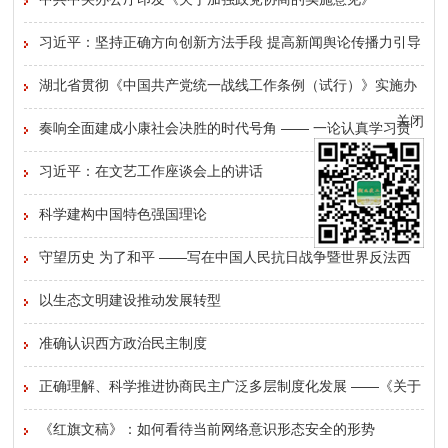
中共中央办公厅印发《关于加强政党协商的实施意见》
习近平：坚持正确方向创新方法手段 提高新闻舆论传播力引导
力
湖北省贯彻《中国共产党统一战线工作条例（试行）》实施办
关闭
法
奏响全面建成小康社会决胜的时代号角 —— 一论认真学习贯
彻党的十八届五中全会精神
习近平：在文艺工作座谈会上的讲话
科学建构中国特色强国理论
守望历史 为了和平 ——写在中国人民抗日战争暨世界反法西
斯战争胜利70周年之际
以生态文明建设推动发展转型
准确认识西方政治民主制度
正确理解、科学推进协商民主广泛多层制度化发展 ——《关于
加强社会主义协商民主建设的意见》的几点学习体会
《红旗文稿》：如何看待当前网络意识形态安全的形势