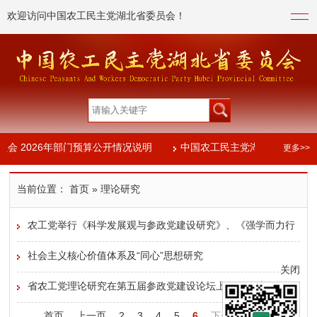
欢迎访问中国农工民主党湖北省委员会！
会 2026年部门预算公开情况说明
中国农工民主党湖北省委员会2
更多>>
会2023年度部门决算信息公开
当前位置：
首页
» 理论研究
会 2026年部门预算公开情况说明
中国农工民主党湖北省委员会2
农工党举行《科学发展观与参政党建设研究》、《强学而力行
会2023年度部门决算信息公开
——社会主义核心价值体系研究》 出版座谈会暨首发式
社会主义核心价值体系及“同心”思想研究
关闭
省农工党理论研究在第五届参政党建设论坛上再创佳绩
首页
上一页
2
3
4
5
6
下一页
末页