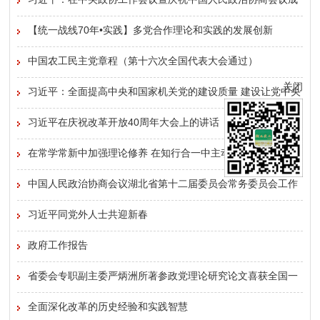
习近平：在中央政协工作会议暨庆祝中国人民政治协商会议成
立70周年大会上的讲话
【统一战线70年•实践】多党合作理论和实践的发展创新
中国农工民主党章程（第十六次全国代表大会通过）
关闭
习近平：全面提高中央和国家机关党的建设质量 建设让党中央
放心让人民群众满意的模范机关
习近平在庆祝改革开放40周年大会上的讲话
在常学常新中加强理论修养 在知行合一中主动担当作为
中国人民政治协商会议湖北省第十二届委员会常务委员会工作
报告
习近平同党外人士共迎新春
政府工作报告
省委会专职副主委严炳洲所著参政党理论研究论文喜获全国一
等奖
全面深化改革的历史经验和实践智慧