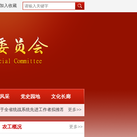
加入收藏
风采
党史园地
文化长廊
于全省统战系统先进工作者拟推荐对象的公示
更多>>
中国农工民主党湖北省
农工概况
更多>>